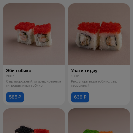
Эби тобико
Унаги тидзу
200 г
180 г
Сыр творожный, огурец, креветка
Рис, угорь, икра тобико, сыр
тигровая, икра тобико
творожный
585 ₽
639 ₽