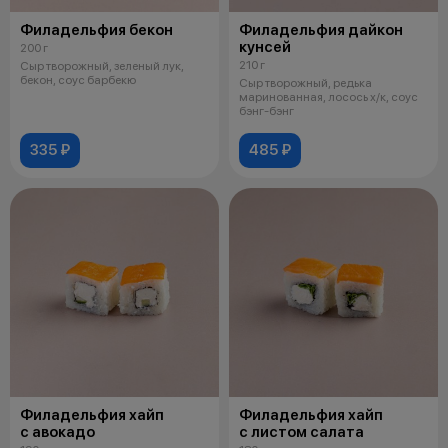
Филадельфия бекон
Филадельфия дайкон
кунсей
200 г
210 г
Сыр творожный, зеленый лук,
бекон, соус барбекю
Сыр творожный, редька
маринованная, лосось х/к, соус
бэнг-бэнг
335 ₽
485 ₽
Филадельфия хайп
Филадельфия хайп
с авокадо
с листом салата