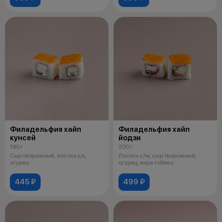
Филадельфия хайп
Филадельфия хайп
кунсей
йодзи
190 г
200 г
Сыр творожный, лосось х/к,
Лосось с/м, сыр творожный,
огурец
огурец, икра тобико
445 ₽
499 ₽