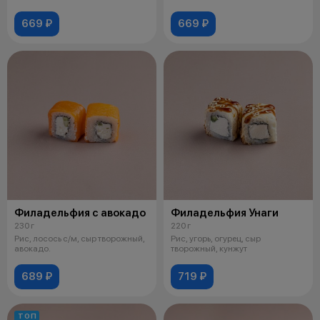
669 ₽
669 ₽
Филадельфия с авокадо
Филадельфия Унаги
230 г
220 г
Рис, лосось с/м, сыр творожный,
Рис, угорь, огурец, сыр
авокадо.
творожный, кунжут
689 ₽
719 ₽
ТОП