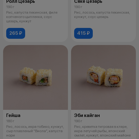
Ролл Цезарь
Сяке цезарь
190 г
190 г
Рис, капуста пекинская, филе
Рис, лосось, капуста пекинская,
копченого цыпленка, соус
кунжут, соус цезарь
цезарь, кунжут
265 ₽
415 ₽
Гейша
Эби кайган
180 г
190 г
Рис, лосось, икра тобико, кунжут,
Рис, креветка тигровая в кляре,
сыр плавленый "Виола", капуста
икра летучей рыбы, японский
нори
омлет, кунжут, японский майоне