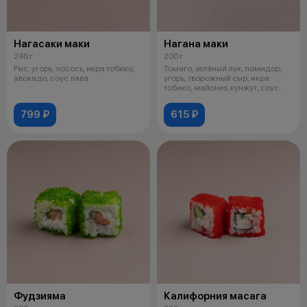
Нагасаки маки
Нагана маки
240 г
200 г
Рис, угорь, лосось, икра тобико,
Томаго, зелёный лук, помидор,
авокадо, соус лава
угорь, творожный сыр, икра
тобико, майонез, кунжут, соус
уна
799 ₽
615 ₽
Фудзияма
Калифорния масага