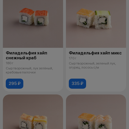
Филадельфия хайп
Филадельфия хайп микс
снежный краб
170 г
180 г
Сыр творожный, зеленый лук,
огурец, лосось с/м
Сыр творожный, лук зелёный,
крабовые палочки
295 ₽
335 ₽