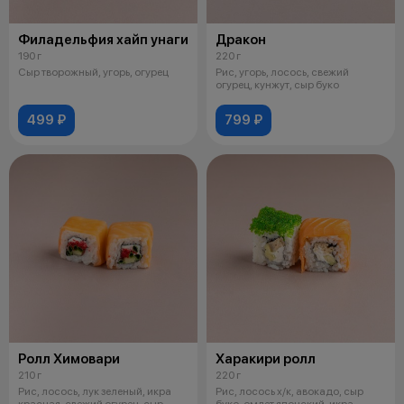
Филадельфия хайп унаги
Дракон
190 г
220 г
Сыр творожный, угорь, огурец
Рис, угорь, лосось, свежий
огурец, кунжут, сыр буко
499 ₽
799 ₽
Ролл Химовари
Харакири ролл
210 г
220 г
Рис, лосось, лук зеленый, икра
Рис, лосось х/к, авокадо, сыр
красная, свежий огурец, сыр
буко, омлет японский, икра