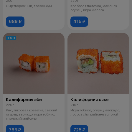
200 г
220 г
Сыр творожный, лосось с/м
Крабовая палочка, майонез,
огурец, икра масага
689 ₽
415 ₽
ТОП
Калифорния эби
Калифорния сяке
220 г
210 г
Рис, тигровая креветка, свежий
Икра тобико, огурец, авокадо,
огурец, авокадо, икра тобико,
лосось с/м, майонез золотой
японский майонез
785 ₽
725 ₽