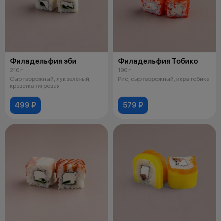
Филадельфия эби
Филадельфия Тобико
210 г
190 г
Сыр творожный, лук зелёный,
Рис, сыр творожный, икра тобика
креветка тигровая
499 ₽
579 ₽