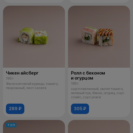
Чикен айсберг
Ролл с беконом
и огурцом
195 г
195 г
Филе копченой курицы, томаго,
творожный, лист салата
сыр плавленный, омлет томаго,
зеленый лук, бекон, огурец, соус
спайс, соус унаги
289 ₽
305 ₽
ТОП