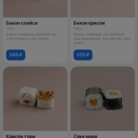
Бекон спайси
Бекон криспи
175 г
195 г
Бекон, помидор, зеленый лук,
Бекон, помидор, лук зеленый,
соус спайси, соус унаги
сыр творожный, лук криспи, соус
унаги
249 ₽
329 ₽
Криспи тори
Сяке маки