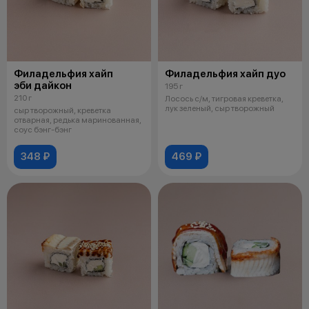
Филадельфия хайп
Филадельфия хайп дуо
эби дайкон
195 г
210 г
Лосось с/м, тигровая креветка,
лук зеленый, сыр творожный
сыр творожный, креветка
отварная, редька маринованная,
соус бэнг-бэнг
348 ₽
469 ₽