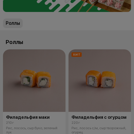
Роллы
Роллы
ХИТ
Филадельфия маки
Филадельфия с огурцом
210 г
220 г
Рис, лосось, сыр буко, зеленый
Рис, лосось с/м, сыр творожный,
лук
огурец