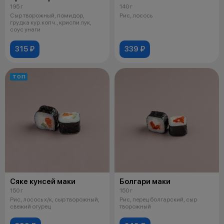
195 г
140 г
Сыр творожный, помидор,
Рис, лосось
грудка кур.копч., криспи лук,
соус унаги
315 ₽
339 ₽
ТОП
Сяке кунсей маки
Болгари маки
150 г
150 г
Рис, лосось х/к, сыр творожный,
Рис, перец болгарский, сыр
свежий огурец
творожный