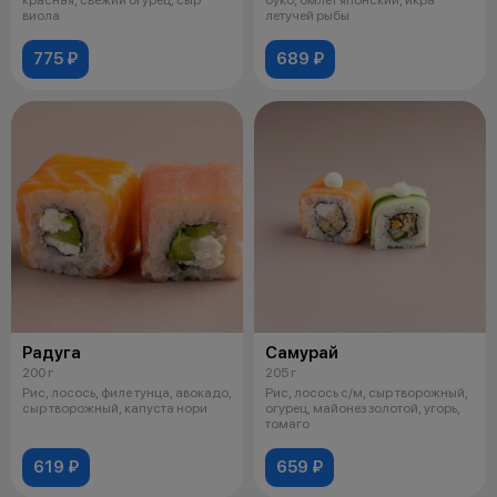
виола
летучей рыбы
775 ₽
689 ₽
Радуга
Самурай
200 г
205 г
Рис, лосось, филе тунца, авокадо,
Рис, лосось с/м, сыр творожный,
сыр творожный, капуста нори
огурец, майонез золотой, угорь,
томаго
619 ₽
659 ₽