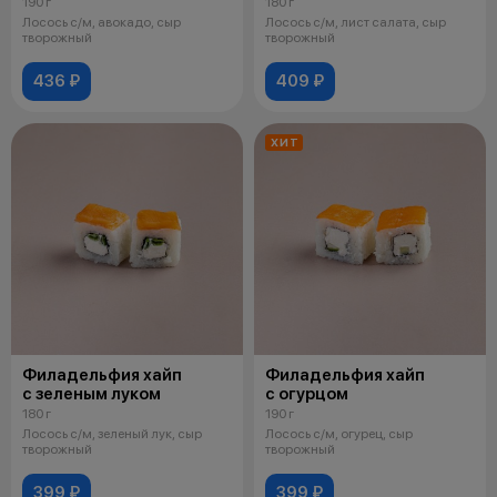
190 г
180 г
Лосось с/м, авокадо, сыр
Лосось с/м, лист салата, сыр
творожный
творожный
436 ₽
409 ₽
ХИТ
Филадельфия хайп
Филадельфия хайп
с зеленым луком
с огурцом
180 г
190 г
Лосось с/м, зеленый лук, сыр
Лосось с/м, огурец, сыр
творожный
творожный
399 ₽
399 ₽