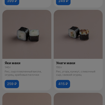
399 ₽
249 ₽
Яки маки
Унаги маки
140 г
150 г
Рис, сыр плавленный виола,
Рис, угорь, кунжут, сливочный
огурец, крабовые палочки
сыр, свежий огурец
259 ₽
415 ₽