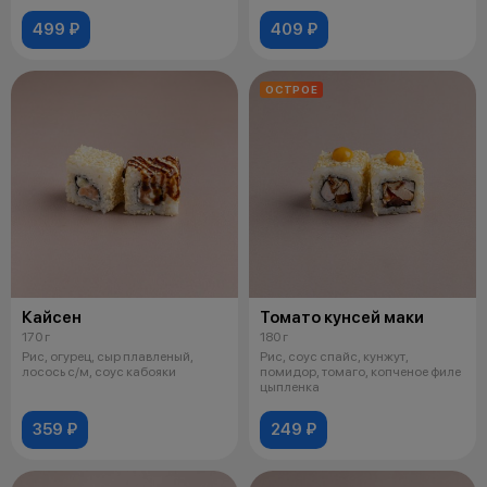
499 ₽
409 ₽
ОСТРОЕ
Кайсен
Томато кунсей маки
170 г
180 г
Рис, огурец, сыр плавленый,
Рис, соус спайс, кунжут,
лосось с/м, соус кабояки
помидор, томаго, копченое филе
цыпленка
359 ₽
249 ₽