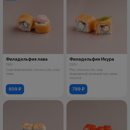
Филадельфия лава
Филадельфия Икура
190 г
220 г
Сыр творожный, лосось с/м, соус
Рис, лосось с/м, сыр
лава
творожный,зеленый лук, икра
лосося
609 ₽
789 ₽