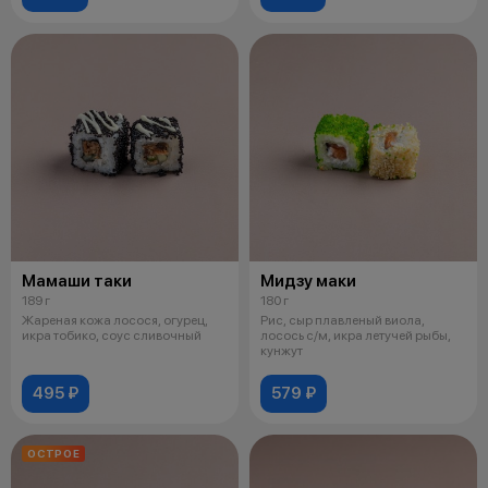
Мамаши таки
Мидзу маки
189 г
180 г
Жареная кожа лосося, огурец,
Рис, сыр плавленый виола,
икра тобико, соус сливочный
лосось с/м, икра летучей рыбы,
кунжут
495 ₽
579 ₽
ОСТРОЕ