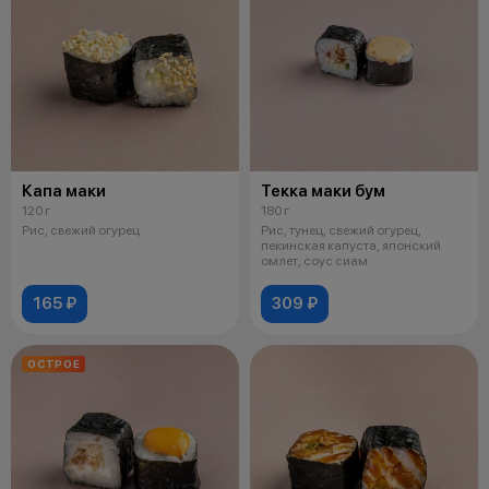
Капа маки
Текка маки бум
120 г
180 г
Рис, свежий огурец
Рис, тунец, свежий огурец,
пекинская капуста, японский
омлет, соус сиам
165 ₽
309 ₽
ОСТРОЕ