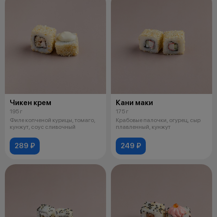
Чикен крем
Кани маки
195 г
175 г
Филе копченой курицы, томаго,
Крабовые палочки, огурец, сыр
кунжут, соус сливочный
плавленный, кунжут
289 ₽
249 ₽