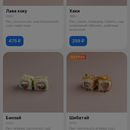
Лава хоку
Хаки
200 г
180 г
Рис, лосось с/м, сыр творожный,
Рис, салат, помидор, томаго, сыр
соус лава-хоку
плавленый «Виола», майонез
японский
475 ₽
259 ₽
ОСТРОЕ
Банзай
Шибатай
220 г
170 г
Рис, огурец, лосось х/к, сыр
Рис, лосось х/к, огурец, соус