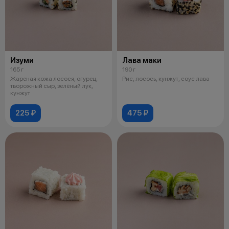
Изуми
Лава маки
165 г
190 г
Жареная кожа лосося, огурец,
Рис, лосось, кунжут, соус лава
творожный сыр, зелёный лук,
кунжут
225 ₽
475 ₽