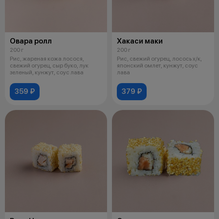
Овара ролл
Хакаси маки
200 г
200 г
Рис, жареная кожа лосося,
Рис, свежий огурец, лосось х/к,
свежий огурец, сыр буко, лук
японский омлет, кунжут, соус
зеленый, кунжут, соус лава
лава
359 ₽
379 ₽