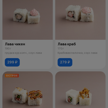
Лава чикен
Лава краб
190 г
170 г
грудка кур.копч., соус лава
Крабовая палочка, соус лава
299 ₽
279 ₽
ОСТРОЕ