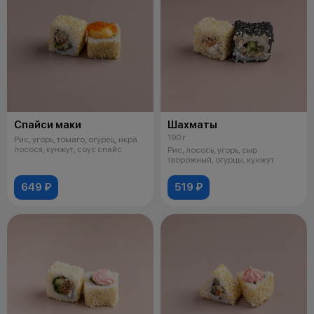
Спайси маки
Шахматы
190 г
Рис, угорь, томаго, огурец, икра
лосося, кунжут, соус спайс
Рис, лосось, угорь, сыр
творожный, огурцы, кунжут
649 ₽
519 ₽