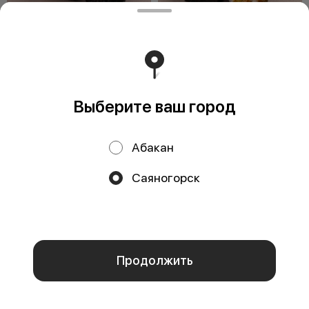
Ролл Сайори
Томаго маки
180 г
120 г
Рис, угорь, сыр буко, капуста
Рис, томаго, огурец, соус кабояки
пекинская, соус спайс
Выберите ваш город
499 ₽
199 ₽
Абакан
Саяногорск
Мы используем куки.
Пользуясь сайтом, вы даёте согласие на
обработку файлов cookie вашего браузера и использование
аналитических сервисов согласно нашей
политике
конфиденциальности
.
ОК