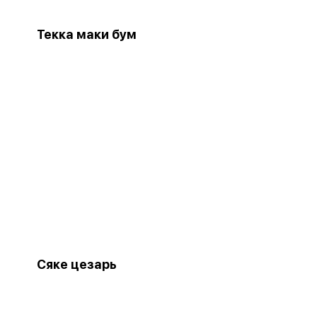
Текка маки бум
Сяке цезарь