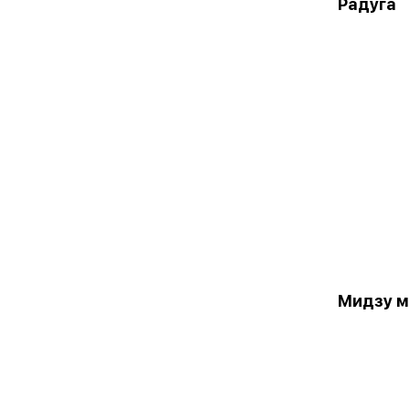
Радуга
Мидзу м