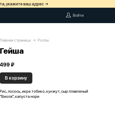
та, укажите ваш адрес →
Войти
Главная страница
Роллы
Гейша
499 ₽
В корзину
Рис, лосось, икра тобико, кунжут, сыр плавленый
"Виола", капуста нори