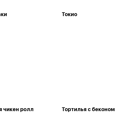
аки
Токио
я чикен ролл
Тортилья с беконом