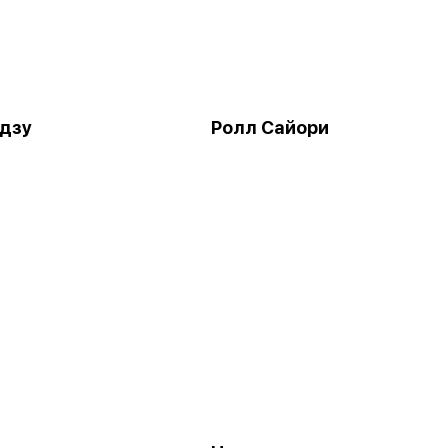
идзу
Ролл Сайори