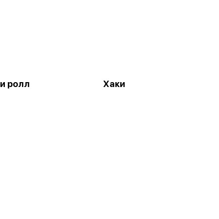
и ролл
Хаки