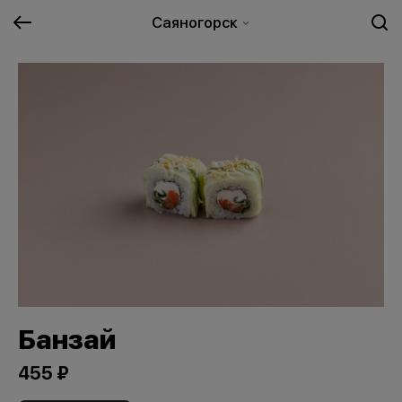
Саяногорск
Банзай
455 ₽