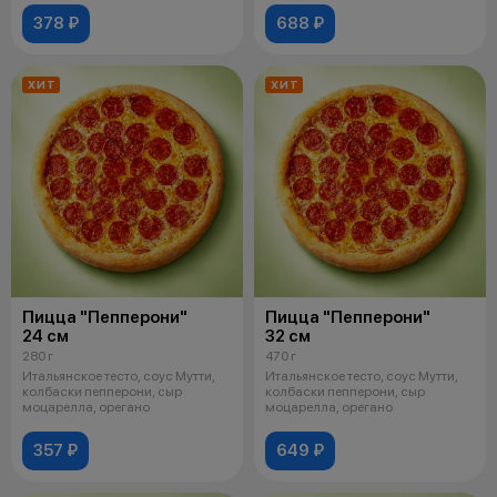
378 ₽
688 ₽
ХИТ
ХИТ
Пицца "Пепперони"
Пицца "Пепперони"
24 см
32 см
280 г
470 г
Итальянское тесто, соус Мутти,
Итальянское тесто, соус Мутти,
колбаски пепперони, сыр
колбаски пепперони, сыр
моцарелла, орегано
моцарелла, орегано
357 ₽
649 ₽