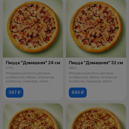
Пицца "Домашняя" 24 см
Пицца "Домашняя" 32 см
270 г
450 г
Итальянское тесто, ветчина,
Итальянское тесто, ветчина,
колбаса п/к, бекон, охотничьи
колбаса п/к, бекон, охотничьи
колбаски, помидор, опята
колбаски, помидор, опята
маринов
маринов
397 ₽
695 ₽