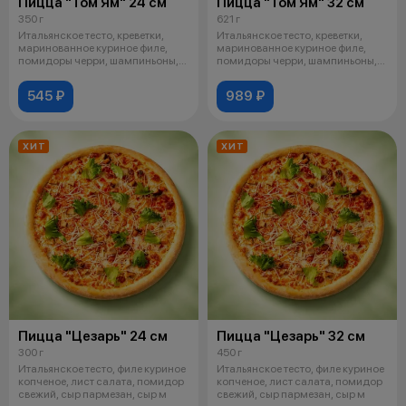
Пицца "Том Ям" 24 см
Пицца "Том Ям" 32 см
350 г
621 г
Итальянское тесто, креветки,
Итальянское тесто, креветки,
маринованное куриное филе,
маринованное куриное филе,
помидоры черри, шампиньоны,
помидоры черри, шампиньоны,
красны
красны
545 ₽
989 ₽
ХИТ
ХИТ
Пицца "Цезарь" 24 см
Пицца "Цезарь" 32 см
300 г
450 г
Итальянское тесто, филе куриное
Итальянское тесто, филе куриное
копченое, лист салата, помидор
копченое, лист салата, помидор
свежий, сыр пармезан, сыр м
свежий, сыр пармезан, сыр м