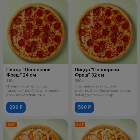
Пицца "Пепперони
Пицца "Пепперони
Фреш" 24 см
Фреш" 32 см
319 г
566 г
Итальянское тесто, соус
Итальянское тесто, соус
томатный, колбаски пепперони,
томатный, колбаски пепперони,
помидор свежий, сыр
помидор свежий, сыр
моцарелла, орега
моцарелла, орега
299 ₽
590 ₽
ХИТ
ХИТ