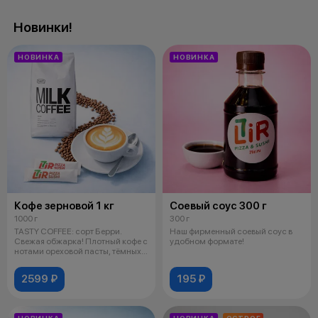
Новинки!
НОВИНКА
НОВИНКА
Кофе зерновой 1 кг
Соевый соус 300 г
1000 г
300 г
TASTY COFFEE: сорт Берри.
Наш фирменный соевый соус в
Свежая обжарка! Плотный кофе с
удобном формате!
нотами ореховой пасты, тёмных
яго
2599 ₽
195 ₽
НОВИНКА
НОВИНКА
ОСТРОЕ