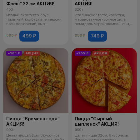
Фреш" 32 см АКЦИЯ!
АКЦИЯ!
450 г
620 г
Итальянское тесто, соус
Итальянское тесто, креветки,
томатный, колбаски пепперони,
маринованное куриное филе,
помидор свежий, сыр
помидоры черри, шампиньоны,
моцарелла, орега
красны
499 ₽
749 ₽
590 ₽
989 ₽
−305 ₽
АКЦИЯ
−305 ₽
АКЦИЯ
Пицца "Времена года"
Пицца "Сырный
АКЦИЯ!
цыпленок" АКЦИЯ!
900 г
900 г
Целая пицца 32см, 6 кусочков.
Целая пицца 32см, 6 кусочков.
Ветчина, помидор, огурец, грибы
Филе куриное копченое,