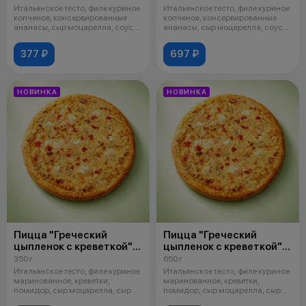
Итальянское тесто, филе куриное
Итальянское тесто, филе куриное
копченое, консервированные
копченое, консервированные
ананасы, сыр моцарелла, соус
ананасы, сыр моцарелла, соус
ду
ду
377 ₽
697 ₽
НОВИНКА
НОВИНКА
Пицца "Греческий
Пицца "Греческий
цыпленок с креветкой"
цыпленок с креветкой"
24 см
32 см
350 г
650 г
Итальянское тесто, филе куриное
Итальянское тесто, филе куриное
маринованное, креветки,
маринованное, креветки,
помидор, сыр моцарелла, сыр
помидор, сыр моцарелла, сыр
брынза
брынза