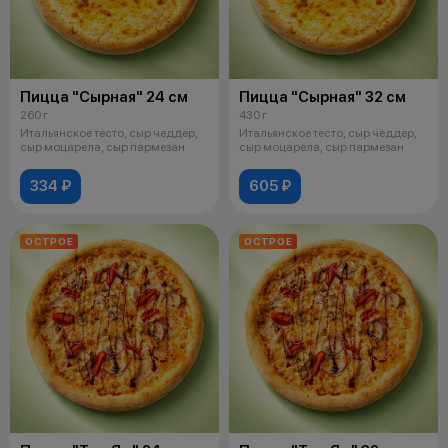
Пицца "Сырная" 24 см
Пицца "Сырная" 32 см
260 г
430 г
Итальянское тесто, сыр чеддер,
Итальянское тесто, сыр чеддер,
сыр моцарела, сыр пармезан
сыр моцарела, сыр пармезан
334 ₽
605 ₽
ОСТРОЕ
ОСТРОЕ