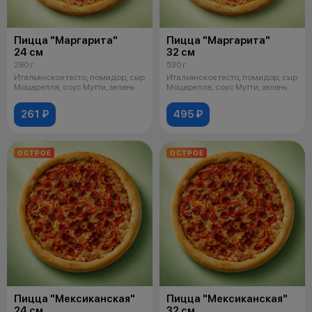
Пицца "Маргарита"
Пицца "Маргарита"
24 см
32 см
280 г
530 г
Итальянское тесто, помидор, сыр
Итальянское тесто, помидор, сыр
Моцарелла, соус Мутти, зелень
Моцарелла, соус Мутти, зелень
261 ₽
495 ₽
ОСТРОЕ
ОСТРОЕ
Пицца "Мексиканская"
Пицца "Мексиканская"
24 см
32 см