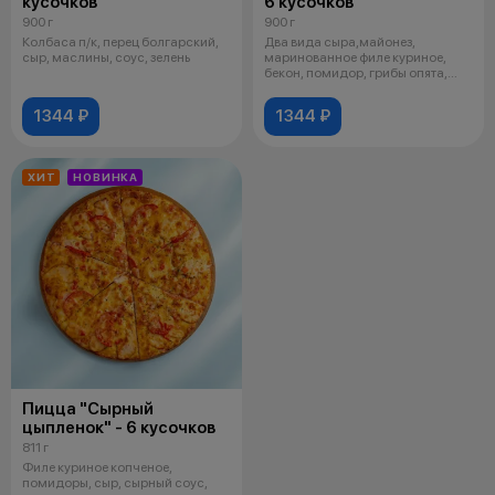
кусочков
6 кусочков
900 г
900 г
Колбаса п/к, перец болгарский,
Два вида сыра,майонез,
сыр, маслины, соус, зелень
маринованное филе куриное,
бекон, помидор, грибы опята,
зелень
1344 ₽
1344 ₽
ХИТ
НОВИНКА
Пицца "Сырный
цыпленок" - 6 кусочков
811 г
Филе куриное копченое,
помидоры, сыр, сырный соус,