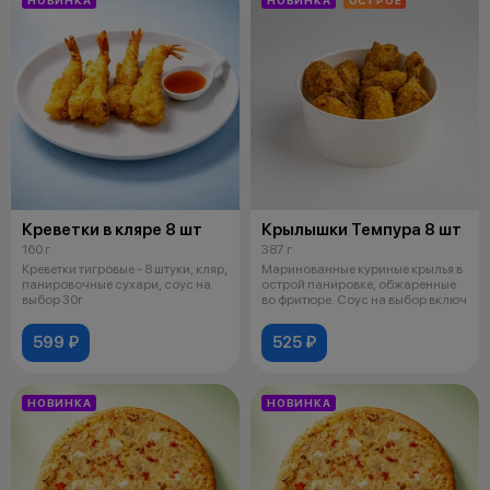
Креветки в кляре 8 шт
Крылышки Темпура 8 шт
160 г
387 г
Креветки тигровые - 8 штуки, кляр,
Маринованные куриные крылья в
панировочные сухари, соус на
острой панировке, обжаренные
выбор 30г
во фритюре. Соус на выбор включ
599 ₽
525 ₽
НОВИНКА
НОВИНКА