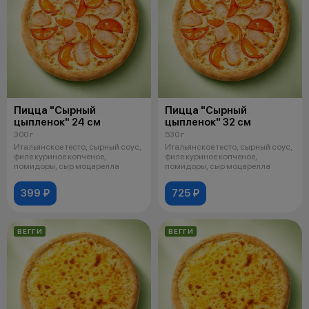
Пицца "Сырный
Пицца "Сырный
цыпленок" 24 см
цыпленок" 32 см
300 г
530 г
Итальянское тесто, сырный соус,
Итальянское тесто, сырный соус,
филе куриное копченое,
филе куриное копченое,
помидоры, сыр моцарелла
помидоры, сыр моцарелла
399 ₽
725 ₽
ВЕГГИ
ВЕГГИ