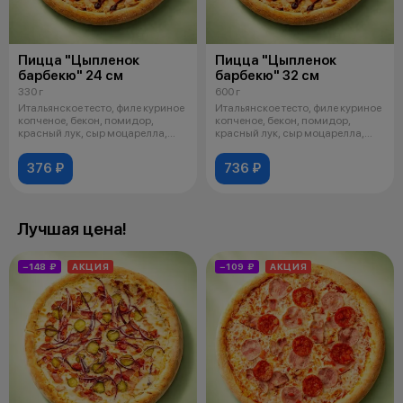
Пицца "Цыпленок
Пицца "Цыпленок
барбекю" 24 см
барбекю" 32 см
330 г
600 г
Итальянское тесто, филе куриное
Итальянское тесто, филе куриное
копченое, бекон, помидор,
копченое, бекон, помидор,
красный лук, сыр моцарелла,
красный лук, сыр моцарелла,
соус
соус
376 ₽
736 ₽
Лучшая цена!
−148 ₽
АКЦИЯ
−109 ₽
АКЦИЯ