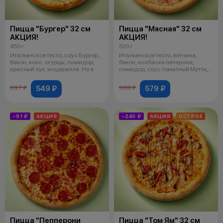
Пицца "Бургер" 32 см
Пицца "Мясная" 32 см
АКЦИЯ!
АКЦИЯ!
450 г
520 г
Итальянское тесто, соус Бургер,
Итальянское тесто, ветчина,
бекон, конс. огурцы, помидор,
бекон, колбаски пеперони,
красный лук, моцарелла. На в
помидор, соус томатный Мутти,
сыр мо
549 ₽
579 ₽
697 ₽
688 ₽
−91 ₽
АКЦИЯ
−240 ₽
АКЦИЯ
ОСТРОЕ
Пицца "Пепперони
Пицца "Том Ям" 32 см