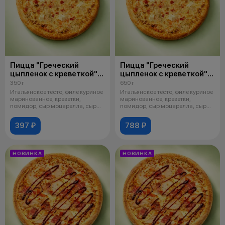
Пицца "Греческий
Пицца "Греческий
цыпленок с креветкой"
цыпленок с креветкой"
24 см
32 см
350 г
650 г
Итальянское тесто, филе куриное
Итальянское тесто, филе куриное
маринованное, креветки,
маринованное, креветки,
помидор, сыр моцарелла, сыр
помидор, сыр моцарелла, сыр
брынза
брынза
397 ₽
788 ₽
НОВИНКА
НОВИНКА