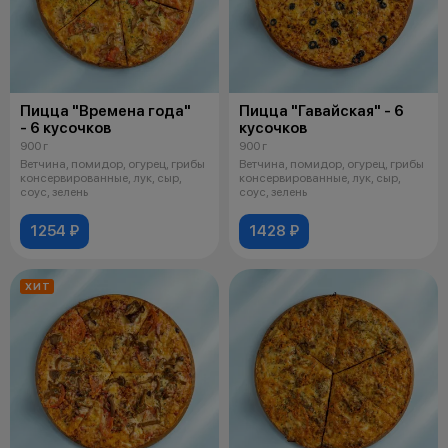
Пицца "Времена года"
Пицца "Гавайская" - 6
- 6 кусочков
кусочков
900 г
900 г
Ветчина, помидор, огурец, грибы
Ветчина, помидор, огурец, грибы
консервированные, лук, сыр,
консервированные, лук, сыр,
соус, зелень
соус, зелень
1254 ₽
1428 ₽
ХИТ