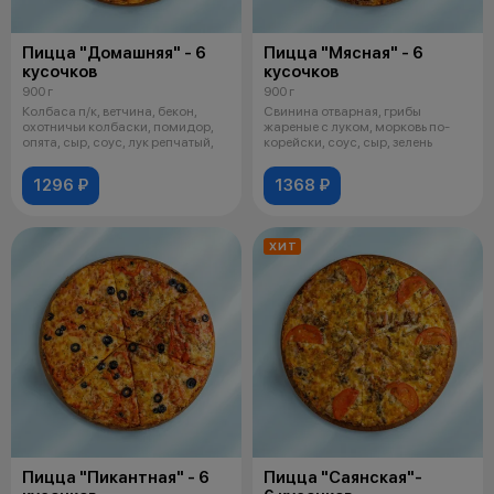
Пицца "Домашняя" - 6
Пицца "Мясная" - 6
кусочков
кусочков
900 г
900 г
Колбаса п/к, ветчина, бекон,
Свинина отварная, грибы
охотничьи колбаски, помидор,
жареные с луком, морковь по-
опята, сыр, соус, лук репчатый,
корейски, соус, сыр, зелень
1296 ₽
1368 ₽
ХИТ
Пицца "Пикантная" - 6
Пицца "Саянская"-