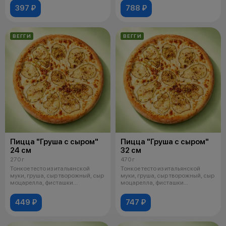
397 ₽
788 ₽
ВЕГГИ
ВЕГГИ
Пицца "Груша с сыром"
Пицца "Груша с сыром"
24 см
32 см
270 г
470 г
Тонкое тесто из итальянской
Тонкое тесто из итальянской
муки, груша, сыр творожный, сыр
муки, груша, сыр творожный, сыр
моцарелла, фисташки
моцарелла, фисташки
дробленые,
дробленые,
449 ₽
747 ₽