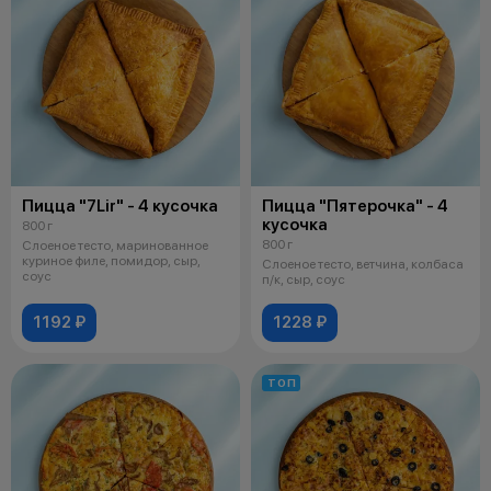
Пицца "7Lir" - 4 кусочка
Пицца "Пятерочка" - 4
кусочка
800 г
800 г
Слоеное тесто, маринованное
куриное филе, помидор, сыр,
Слоеное тесто, ветчина, колбаса
соус
п/к, сыр, соус
1192 ₽
1228 ₽
ТОП