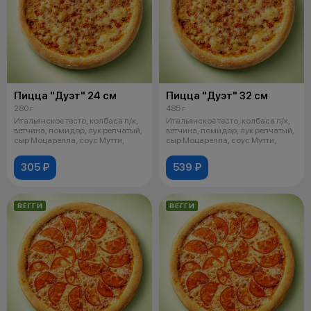
Пицца "Дуэт" 24 см
Пицца "Дуэт" 32 см
280 г
485 г
Итальянское тесто, колбаса п/к,
Итальянское тесто, колбаса п/к,
ветчина, помидор, лук репчатый,
ветчина, помидор, лук репчатый,
сыр Моцарелла, соус Мутти,
сыр Моцарелла, соус Мутти,
305 ₽
539 ₽
ВЕГГИ
ВЕГГИ