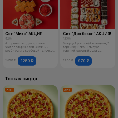
Сет "Микс" АКЦИЯ!
Сет "Дон бекон" АКЦИЯ!
820 г
1230 г
4 порции холодных роллов:
5 порций роллов (4 холодных/ 1
Филадельфия Хайп Снежный
горячий): Бекон Темпура -
краб - ролл с крабовой палочкой;
горячий жареный ролл с
Филаде
беконом; Ф
1250 ₽
970 ₽
1450 ₽
1250 ₽
Тонкая пицца
ХИТ
ХИТ