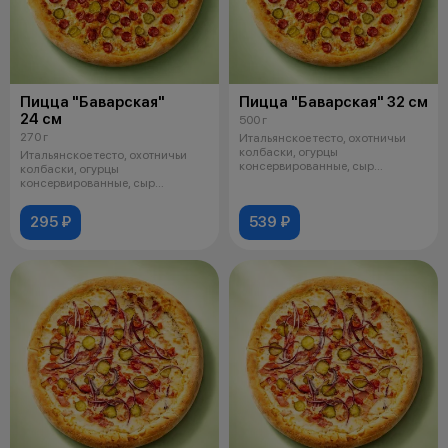
Пицца "Баварская"
Пицца "Баварская" 32 см
24 см
500 г
270 г
Итальянское тесто, охотничьи
колбаски, огурцы
Итальянское тесто, охотничьи
консервированные, сыр
колбаски, огурцы
моцарелла, соус 7LiR ч
консервированные, сыр
моцарелла, соус 7LiR ч
295 ₽
539 ₽