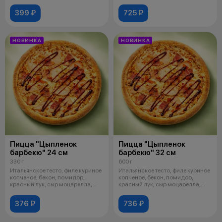
399 ₽
725 ₽
НОВИНКА
НОВИНКА
Пицца "Цыпленок
Пицца "Цыпленок
барбекю" 24 см
барбекю" 32 см
330 г
600 г
Итальянское тесто, филе куриное
Итальянское тесто, филе куриное
копченое, бекон, помидор,
копченое, бекон, помидор,
красный лук, сыр моцарелла,
красный лук, сыр моцарелла,
соус
соус
376 ₽
736 ₽