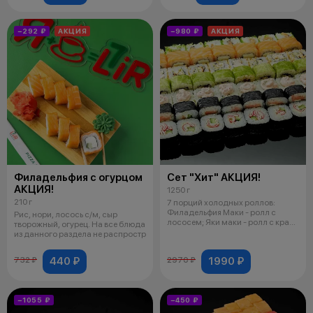
−292 ₽
АКЦИЯ
−980 ₽
АКЦИЯ
Филадельфия с огурцом
Сет "Хит" АКЦИЯ!
АКЦИЯ!
1250 г
210 г
7 порций холодных роллов:
Филадельфия Маки - ролл с
Рис, нори, лосось с/м, сыр
лососем; Яки маки - ролл с краб.
творожный, огурец. На все блюда
палоч
из данного раздела не распростр
440 ₽
1990 ₽
732 ₽
2970 ₽
−1055 ₽
−450 ₽