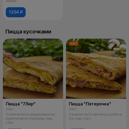
зелень.
1254 ₽
Пицца кусочками
ХИТ
Пицца "7Лир"
Пицца "Пятерочка"
200 г
200 г
Слоеное тесто, маринованное
Слоеное тесто, ветчина, колбаса
куриное филе, помидор, сыр,
п/к, сыр, соус
соус.