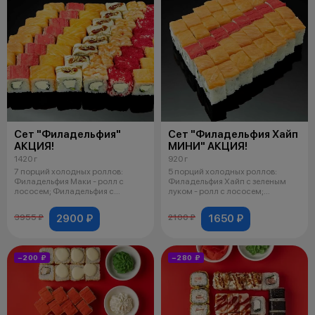
Сет "Филадельфия"
Сет "Филадельфия Хайп
АКЦИЯ!
МИНИ" АКЦИЯ!
1420 г
920 г
7 порций холодных роллов:
5 порций холодных роллов:
Филадельфия Маки - ролл с
Филадельфия Хайп с зеленым
лососем; Филадельфия с
луком - ролл с лососем;
огурцом - ролл
Филадельфия Х
2900 ₽
1650 ₽
3955 ₽
2100 ₽
−200 ₽
−280 ₽