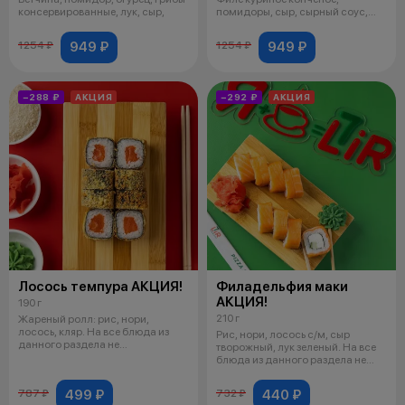
консервированные, лук, сыр,
помидоры, сыр, сырный соус,
зелень.На
949 ₽
949 ₽
1254 ₽
1254 ₽
−288 ₽
АКЦИЯ
−292 ₽
АКЦИЯ
Лосось темпура АКЦИЯ!
Филадельфия маки
АКЦИЯ!
190 г
210 г
Жареный ролл: рис, нори,
лосось, кляр. На все блюда из
Рис, нори, лосось с/м, сыр
данного раздела не
творожный, лук зеленый. На все
распространяются
блюда из данного раздела не
расп
499 ₽
440 ₽
787 ₽
732 ₽