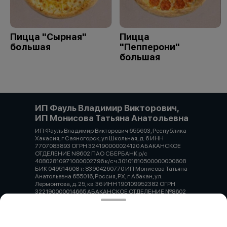
Пицца "Сырная"
Пицца
большая
"Пепперони"
большая
ИП Фауль Владимир Викторович,
ИП Монисова Татьяна Анатольевна
ИП Фауль Владимир Викторович 655603, Республика
Хакасия, г Саяногорск, ул Школьная, д. 6 ИНН
7707083893 ОГРН 324190000024120 АБАКАНСКОЕ
ОТДЕЛЕНИЕ N8602 ПАО СБЕРБАНК р/с
40802810971000002796 к/сч 30101810500000000608
БИК 049514608 т: 83904260770 ИП Монисова Татьяна
Анатольевна 655016, Россия, РХ, г. Абакан, ул.
Лермонтова, д. 25, кв. 36 ИНН 190109952382 ОГРН
322190000014665 АБАКАНСКОЕ ОТДЕЛЕНИЕ №8602
ПАО СБЕРБАНК р/с 40802810971000012634 к/сч
30101810500000000608 БИК 049514608 т: 83902212221
Работает на эффективном ядре
Foodpicásso
ver. 3.2