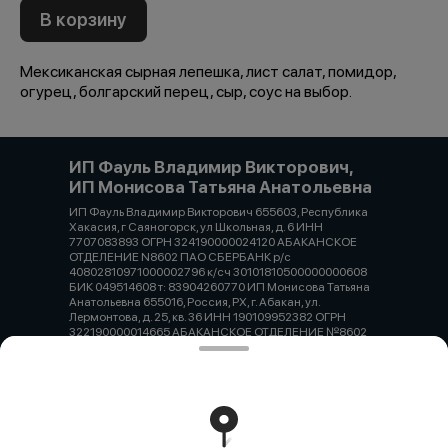
В корзину
Мексиканская сырная лепешка, лист салат, помидор,
огурец, болгарский перец, сыр, соус на выбор.
ИП Фауль Владимир Викторович,
ИП Монисова Татьяна Анатольевна
ИП Фауль Владимир Викторович 655603, Республика
Хакасия, г Саяногорск, ул Школьная, д. 6 ИНН
7707083893 ОГРН 324190000024120 АБАКАНСКОЕ
ОТДЕЛЕНИЕ N8602 ПАО СБЕРБАНК р/с
40802810971000002796 к/сч 30101810500000000608
БИК 049514608 т: 83904260770 ИП Монисова Татьяна
Анатольевна 655016, Россия, РХ, г. Абакан, ул.
Лермонтова, д. 25, кв. 36 ИНН 190109952382 ОГРН
322190000014665 АБАКАНСКОЕ ОТДЕЛЕНИЕ №8602
ПАО СБЕРБАНК р/с 40802810971000012634 к/сч
30101810500000000608 БИК 049514608 т: 83902212221
Работает на эффективном ядре
Foodpicásso
ver. 3.2